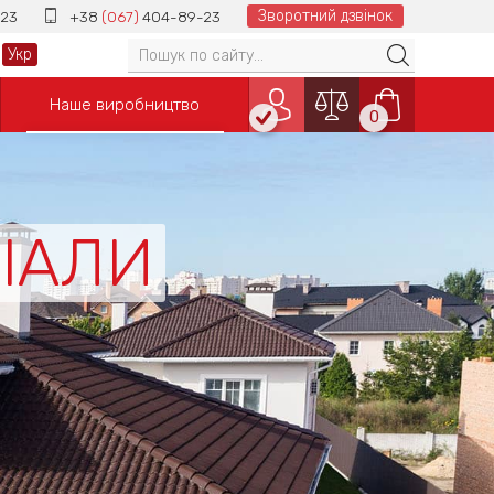
Зворотний дзвінок
23
+38
(067)
404-89-23
Укр
Наше виробництво
0
РІАЛИ