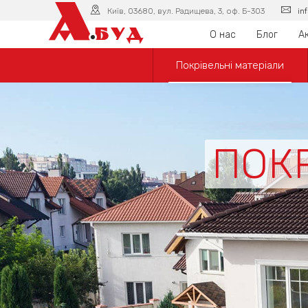
А
Київ, 03680, вул. Радищева, 3, оф. Б-303
in
БУД
О нас
Блог
Ак
Покрівельні матеріали
ПОКР