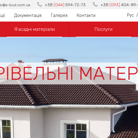
+38
(044)
594-72-73
+38
(093)
404-89-
fo@a-bud.com.ua
Рус
/
ції
Документація
Галерея
Контакти
Фасадні матеріали
Послуги
ІВЕЛЬНІ МАТЕ