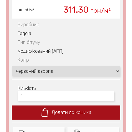
311.30
грн/м²
від 50м²
Виробник
Tegola
Тип бітуму
модифікований (АПП)
Колір
Кількість
Додати до кошика