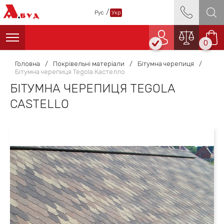
А
/
Рус
Укр
БУД
0
Головна
/
Покрівельні матеріали
/
Бітумна черепиця
/
Бітумна черепиця Tegola Кастелло
БІТУМНА ЧЕРЕПИЦЯ TEGOLA
CASTELLO