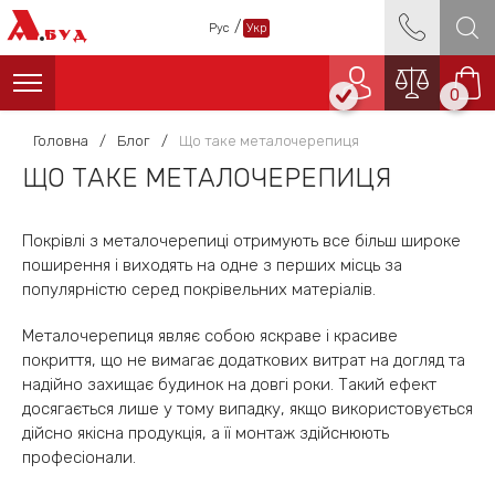
А
/
Рус
Укр
БУД
0
Головна
/
Блог
/
Що таке металочерепиця
ЩО ТАКЕ МЕТАЛОЧЕРЕПИЦЯ
Покрівлі з металочерепиці отримують все більш широке
поширення і виходять на одне з перших місць за
популярністю серед покрівельних матеріалів.
Металочерепиця являє собою яскраве і красиве
покриття, що не вимагає додаткових витрат на догляд та
надійно захищає будинок на довгі роки. Такий ефект
досягається лише у тому випадку, якщо використовується
дійсно якісна продукція, а її монтаж здійснюють
професіонали.