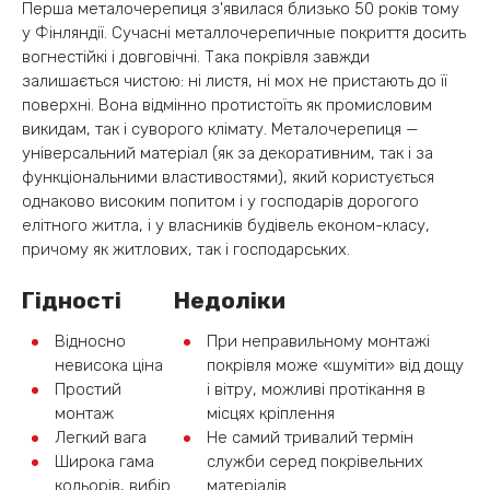
Перша металочерепиця з'явилася близько 50 років тому
у Фінляндії. Сучасні металлочерепичные покриття досить
вогнестійкі і довговічні. Така покрівля завжди
залишається чистою: ні листя, ні мох не пристають до її
поверхні. Вона відмінно протистоїть як промисловим
викидам, так і суворого клімату. Металочерепиця —
універсальний матеріал (як за декоративним, так і за
функціональними властивостями), який користується
однаково високим попитом і у господарів дорогого
елітного житла, і у власників будівель економ-класу,
причому як житлових, так і господарських.
Гідності
Недоліки
Відносно
При неправильному монтажі
невисока ціна
покрівля може «шуміти» від дощу
Простий
і вітру, можливі протікання в
монтаж
місцях кріплення
Легкий вага
Не самий тривалий термін
Широка гама
служби серед покрівельних
кольорів, вибір
матеріалів