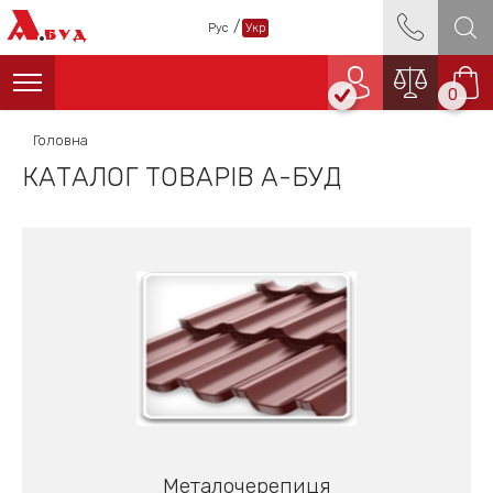
А
/
Рус
Укр
БУД
0
Головна
КАТАЛОГ ТОВАРІВ А-БУД
Металочерепиця