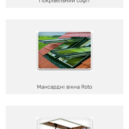
Покрівельний софіт
Мансардні вікна Roto