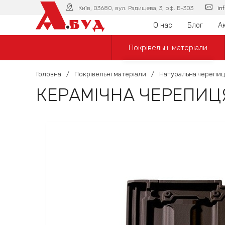
А
Київ, 03680, вул. Радищева, 3, оф. Б-303
in
БУД
О нас
Блог
Ак
Покрівельні матеріали
Головна
/
Покрівельні матеріали
/
Натуральна черепиц
КЕРАМІЧНА ЧЕРЕПИЦ