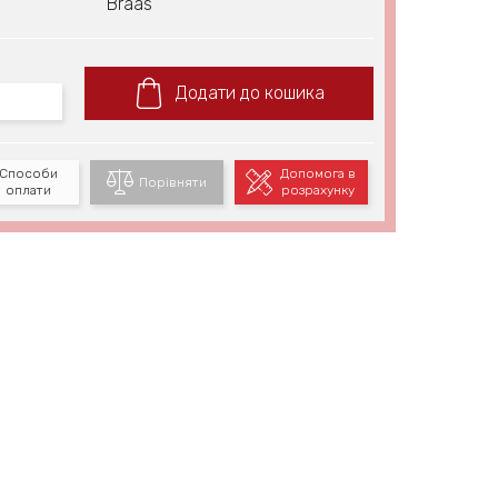
Braas
Додати до кошика
Способи
Допомога в
Порівняти
оплати
розрахунку