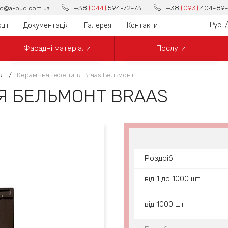
+38
(044)
594-72-73
+38
(093)
404-89-
fo@a-bud.com.ua
Рус
/
ції
Документація
Галерея
Контакти
Фасадні матеріали
Послуги
я
/
Керамічна черепиця Braas Бельмонт
Я БЕЛЬМОНТ BRAAS
Роздріб
від 1 до 1000 шт
від 1000 шт