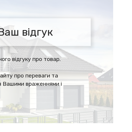
Ваш відгук
го відгуку про товар.
айту про переваги та
ся Вашими враженнями і