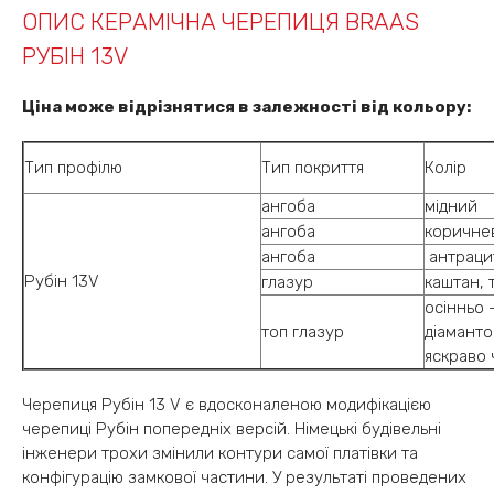
ОПИС КЕРАМІЧНА ЧЕРЕПИЦЯ BRAAS
РУБІН 13V
Ціна може відрізнятися в залежності від кольору:
Тип профілю
Тип покриття
Колір
ангоба
мідний
ангоба
коричне
ангоба
антраци
Рубін 13V
глазур
каштан, 
осінньо 
топ глазур
діаманто
яскраво 
Черепиця Рубін 13 V є вдосконаленою модифікацією
черепиці Рубін попередніх версій. Німецькі будівельні
інженери трохи змінили контури самої платівки та
конфігурацію замкової частини. У результаті проведених