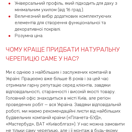
Універсальний профіль, який підходить для даху з
мінімальним ухилом (від 16 град.).
Величезний вибір додаткових комплектуючих
елементів для створення функціональної та
декоративної покрівлі.
Розумна ціна.
ЧОМУ КРАЩЕ ПРИДБАТИ НАТУРАЛЬНУ
ЧЕРЕПИЦЮ САМЕ У НАС?
Ми є однією з найбільших і заслужених компаній в
Україні. Працюємо вже більше 8 років і за цей час
отримали гарну репутацію серед клієнтів, завдяки
відповідальності, старанності і високій якості товару.
Головний офіс знаходиться в місті Київ, але регіон
проведених робіт — вся Україна. Завдяки відповідальній
роботі, ми маємо рекомендаційні листи від найбільших
будівельних компаній країни («Планета-БУД»,
«Мастербуд», ВАТ «Київоблгаз»). У нас можна замовити
не тільки саму черепицю, але і її монтаж в будь-якому