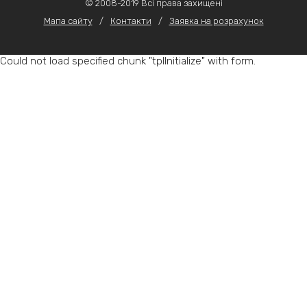
© 2008-2019 Всі права захищені
Мапа сайту
/
Контакти
/
Заявка на розрахунок
Could not load specified chunk "tplInitialize" with form.