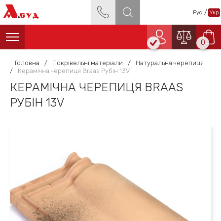
А
/
Рус
Укр
БУД
0
Головна
/
Покрівельні матеріали
/
Натуральна черепиця
/
Керамічна черепиця Braas Рубін 13V
КЕРАМІЧНА ЧЕРЕПИЦЯ BRAAS
РУБІН 13V