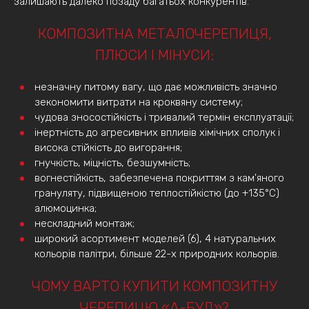
залишають далеко позаду багатьох конкурентів.
КОМПОЗИТНА МЕТАЛОЧЕРЕПИЦЯ,
ПЛЮСИ І МІНУСИ:
незначну питому вагу, що дає можливість значно
зекономити витрати на кроквяну систему;
чудова зносостійкість і тривалий термін експлуатації;
інертність до агресивних впливів хімічних сполук і
висока стійкість до вигорання;
гнучкість, міцність, безшумність;
вогнестійкість, забезпечена покриттям з кам'яного
грануляту, підвищеною теплостійкістю (до +135°C)
алюмоцинка;
нескладний монтаж;
широкий асортимент моделей (6), 4 натуральних
кольорів палітри, більше 22-х природних кольорів.
ЧОМУ ВАРТО КУПИТИ КОМПОЗИТНУ
ЧЕРЕПИЦЮ «А-БУД»?