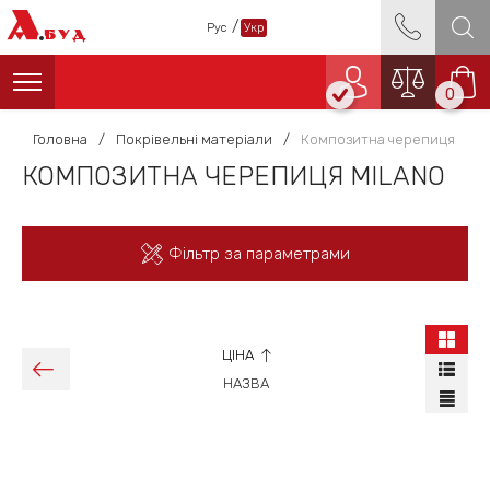
А
/
Рус
Укр
БУД
0
Головна
/
Покрівельні матеріали
/
Композитна черепиця
КОМПОЗИТНА ЧЕРЕПИЦЯ MILANO
Фільтр за параметрами
ЦІНА
НАЗВА