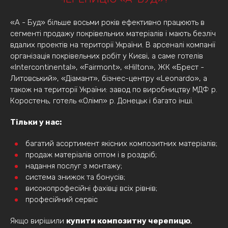
«А - Буд» більше восьми років ефективно працюють в
сегменті продажу покрівельних матеріалів і мають безліч
вдалих проектів на території України. В арсеналі компанії
організація покрівельних робіт у Києві, а саме готелів
«Intercontinental», «Fairmont», «Hilton», ЖК «Брест -
Литовський», «Діамант», бізнес-центру «Leonardo», а
також на території України: завод по виробництву МДФ р.
Коростень, готель «Олімп» р. Донецьк і багато інші.
Тільки у нас:
багатий асортимент якісних композитних матеріалів;
продаж матеріалів оптом і в роздріб;
надання послуг з монтажу;
система знижок та бонусів;
високопрофесійні фахівці всіх рівнів;
професійний сервіс
Якщо вирішили
купити композитну черепицю
,