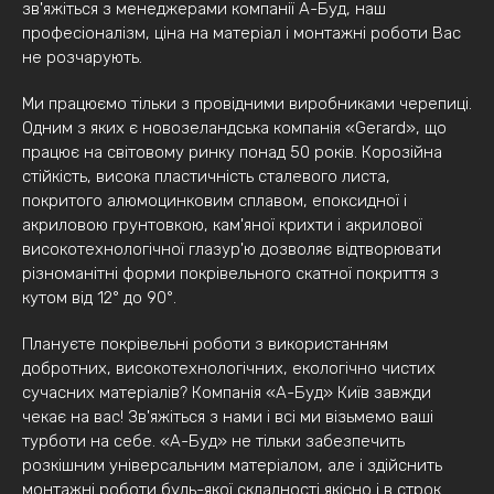
зв'яжіться з менеджерами компанії А-Буд, наш
професіоналізм, ціна на матеріал і монтажні роботи Вас
не розчарують.
Ми працюємо тільки з провідними виробниками черепиці.
Одним з яких є новозеландська компанія «Gerard», що
працює на світовому ринку понад 50 років. Корозійна
стійкість, висока пластичність сталевого листа,
покритого алюмоцинковим сплавом, епоксидної і
акриловою грунтовкою, кам'яної крихти і акрилової
високотехнологічної глазур'ю дозволяє відтворювати
різноманітні форми покрівельного скатної покриття з
кутом від 12° до 90°.
Плануєте покрівельні роботи з використанням
добротних, високотехнологічних, екологічно чистих
сучасних матеріалів? Компанія «А-Буд» Київ завжди
чекає на вас! Зв'яжіться з нами і всі ми візьмемо ваші
турботи на себе. «А-Буд» не тільки забезпечить
розкішним універсальним матеріалом, але і здійснить
монтажні роботи будь-якої складності якісно і в строк.