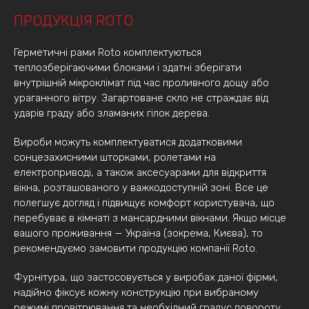
ПРОДУКЦІЯ ROTO
Герметичні рами Roto комплектуються
теплозберігаючими блоками і здатні зберігати
внутрішній мікроклімат під час проливного дощу або
ураганного вітру. Загартоване скло не страждає від
ударів граду або зламаних гілок дерева.
Вироби можуть комплектуватися додатковими
сонцезахисними шторками, ролетами на
електроприводі, а також аксесуарами для відкриття
вікна, розташованого у важкодоступній зоні. Все це
полегшує догляд і підвищує комфорт користувача, що
перебуває в кімнаті з мансардними вікнами. Якщо місце
вашого проживання — Україна (зокрема, Києва), то
рекомендуємо замовити продукцію компанії Roto.
Фурнітура, що застосовується у виробах даної фірми,
надійно фіксує кожну конструкцію при вибраному
режимі провітрювання та необхідний градус повороту.