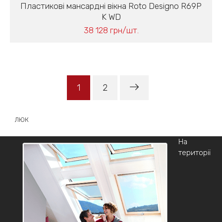
Пластикові мансардні вікна Roto Designo R69P
K WD
38 128 грн/шт.
1
2
ЛЮК
На
території