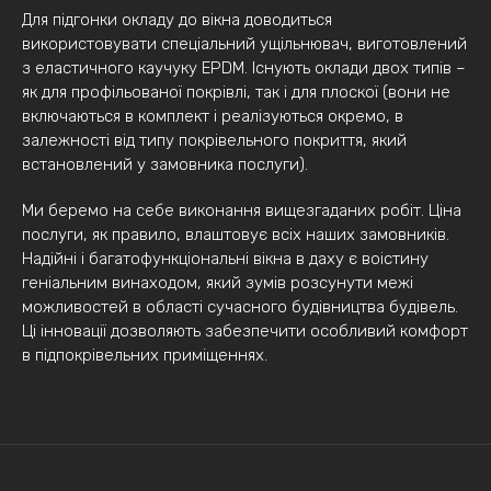
Для підгонки окладу до вікна доводиться
використовувати спеціальний ущільнювач, виготовлений
з еластичного каучуку EPDM. Існують оклади двох типів –
як для профільованої покрівлі, так і для плоскої (вони не
включаються в комплект і реалізуються окремо, в
залежності від типу покрівельного покриття, який
встановлений у замовника послуги).
Ми беремо на себе виконання вищезгаданих робіт. Ціна
послуги, як правило, влаштовує всіх наших замовників.
Надійні і багатофункціональні вікна в даху є воістину
геніальним винаходом, який зумів розсунути межі
можливостей в області сучасного будівництва будівель.
Ці інновації дозволяють забезпечити особливий комфорт
в підпокрівельних приміщеннях.