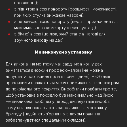
положенні);
з піднятою віссю повороту (розширені можливості,
при яких стулка виїжджає назовні);
з верхньою віссю повороту (версія, призначена для
максимального комфорту в експлуатації);
з бічної віссю (це люк, який стане в нагоді для
зручного виходу на дах).
Ми виконуємо установку
Для виконання монтажу мансардних вікон у дах
вимагається високий професіоналізм (не можна
допустити протікання води в приміщення). Найбільш
вразливими вважаються місця примикання віконних рам
до покрівельного покриття. Виробники подбали про те,
щоб установка в покрівлю був максимально надійною і
не викликала проблем у період експлуатації виробів.
Тому вся відповідальність лягає лише на монтажну
бригаду (надійність з'єднання з дахом повинна
забезпечуватися спеціальним окладом).