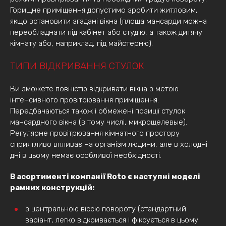
Горищне приміщення допустимо зробити житловим,
якщо встановити згадані вікна (площа мансарди можна
переобладнати під кабінет або студію, а також дитячу
кімнату або, наприклад, під майстерню).
ТИПИ ВІДКРИВАННЯ СТУЛОК
Ви зможете повністю відкривати вікна з метою
інтенсивного провітрювання приміщення.
Передбачаються також і обмежені позиції стулок
мансардного вікна (в тому числі, микрощелевые).
Регулярне провітрювання кімнатного простору
сприятливо впливає на організм людини, але в холодні
дні в цьому немає особливої необхідності.
В асортименті компанії Roto є наступні моделі
рамних конструкцій:
з центральною віссю повороту (стандартний
варіант, легко відкривається і фіксується в цьому