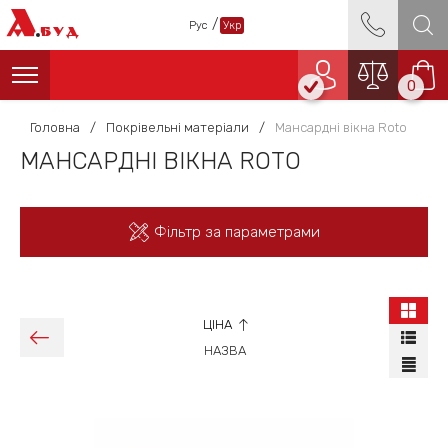
А
/
Рус
Укр
БУД
0
Головна
/
Покрівельні матеріали
/
Мансардні вікна Roto
МАНСАРДНІ ВІКНА ROTO
Фільтр за параметрами
ЦІНА
НАЗВА