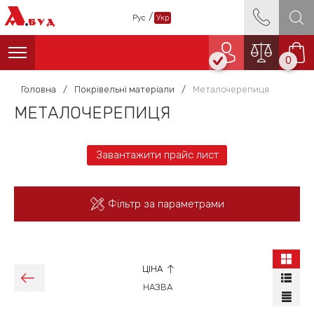
А
/
Рус
Укр
БУД
0
Головна
/
Покрівельні матеріали
/
Металочерепиця
МЕТАЛОЧЕРЕПИЦЯ
Завантажити прайс лист
Фільтр за параметрами
ЦІНА
НАЗВА