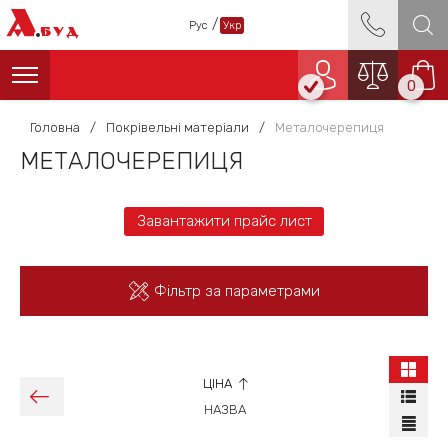
А
/
Рус
Укр
БУД
0
Головна
/
Покрівельні матеріали
/
Металочерепиця
МЕТАЛОЧЕРЕПИЦЯ
Завантажити прайс лист
Фільтр за параметрами
ЦІНА
НАЗВА