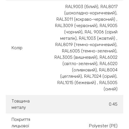
RAL9003 (білий), RAL8017
(шоколадно-коричневий),
RAL3011 (яскраво-червоний) ,
RAL3009 (червоний), RAL9005
(чорний), RAL 9006 (сірий
металік), RAL1003 (жовтий) ,
RAL8019 (темно-коричневий),
Колір
RAL6005 (темно-зелений),
RAL3005 (вишневий), RAL6002
(світло-зелений), RAL6020
(оливковий), RAL8004
(цегляний), RAL7024 (сірий),
RAL1015 (бежевий) , RAL5005
(синій)
Товщина
0.45
металу
Покриття
лицьової
Polyester (PE)