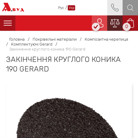
А
/
Рус
Укр
БУД
0
Головна
/
Покрівельні матеріали
/
Композитна черепиця
/
Комплектуючі Gerard
/
Закінчення круглого коника 190 Gerard
ЗАКІНЧЕННЯ КРУГЛОГО КОНИКА
190 GERARD