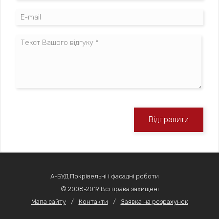
Відправити
А-БУД Покрівельні і фасадні роботи
© 2008-2019 Всі права захищені
Мапа сайту
/
Контакти
/
Заявка на розрахунок