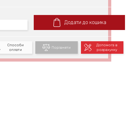
Додати до кошика
Способи
Допомога в
Порівняти
оплати
розрахунку