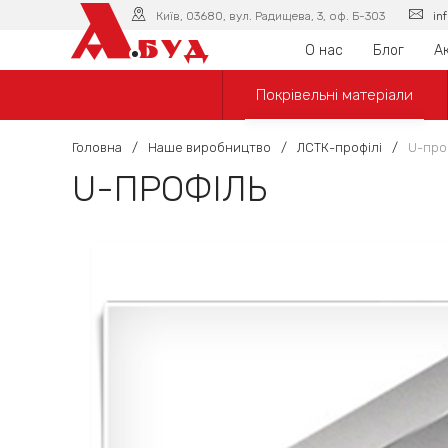
А
Київ, 03680, вул. Радищева, 3, оф. Б-303
in
БУД
О нас
Блог
Ак
Покрівельні матеріали
Головна
/
Наше виробництво
/
ЛСТК-профілі
/
U-про
U-ПРОФІЛЬ