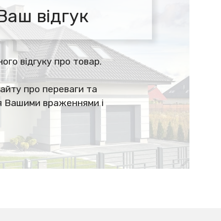
Ваш відгук
го відгуку про товар.
айту про переваги та
ся Вашими враженнями і