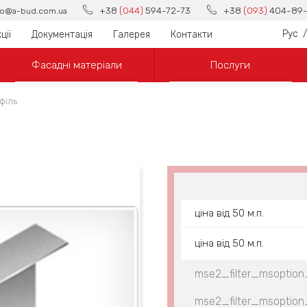
+38
(044)
594-72-73
+38
(093)
404-89-
fo@a-bud.com.ua
Рус
/
ції
Документація
Галерея
Контакти
Фасадні матеріали
Послуги
філь
ціна від 50 м.п.
ціна від 50 м.п.
mse2_filter_msoption
mse2_filter_msoption_