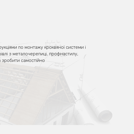
трукціями по монтажу кроквяної системи і
крівлі з металочерепиці, профнастилу,
а зробити самостійно