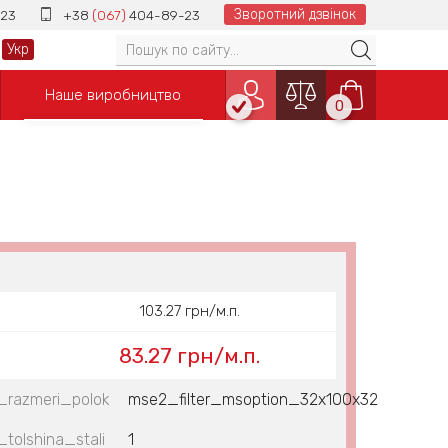
Зворотний дзвінок
23
+38
(067)
404-89-23
Укр
Наше виробництво
0
103.27 грн/м.п.
83.27 грн/м.п.
_razmeri_polok
mse2_filter_msoption_32x100x32
tolshina_stali
1