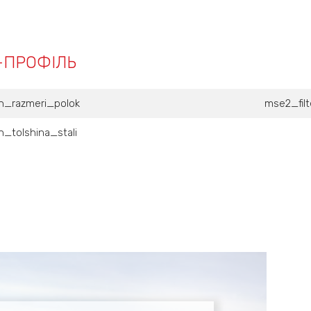
-ПРОФІЛЬ
n_razmeri_polok
mse2_fil
_tolshina_stali