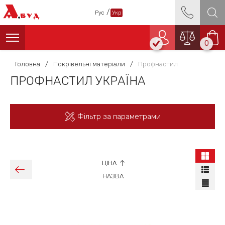
А
/
Рус
Укр
БУД
0
Головна
/
Покрівельні матеріали
/
Профнастил
ПРОФНАСТИЛ УКРАЇНА
Фільтр за параметрами
ЦІНА
НАЗВА