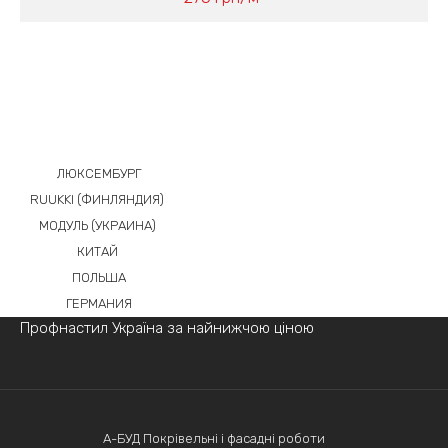
ЛЮКСЕМБУРГ
RUUKKI (ФИНЛЯНДИЯ)
МОДУЛЬ (УКРАИНА)
КИТАЙ
ПОЛЬША
ГЕРМАНИЯ
Профнастил Україна за найнижчою ціною
А-БУД Покрівельні і фасадні роботи