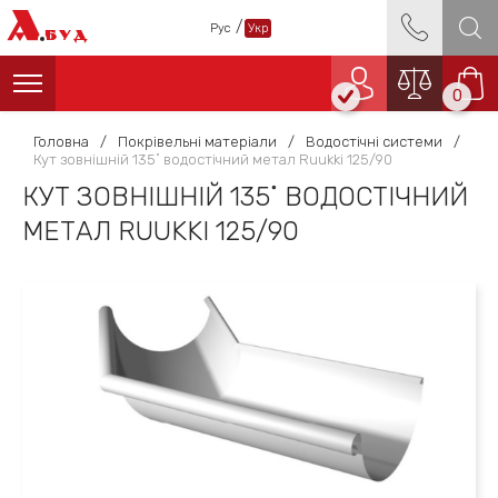
А
/
Рус
Укр
БУД
0
Головна
/
Покрівельні матеріали
/
Водостічні системи
/
Кут зовнішній 135˚ водостічний метал Ruukki 125/90
КУТ ЗОВНІШНІЙ 135˚ ВОДОСТІЧНИЙ
МЕТАЛ RUUKKI 125/90